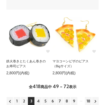
鉄火巻きとたくあん巻きの
マヨコーンピザのピアス
お寿司ピアス
（Bigサイズ）
2,800円(内税)
2,800円(内税)
418
49 - 72
全
商品中
表示
1
2
3
4
5
6
7
8
9
18