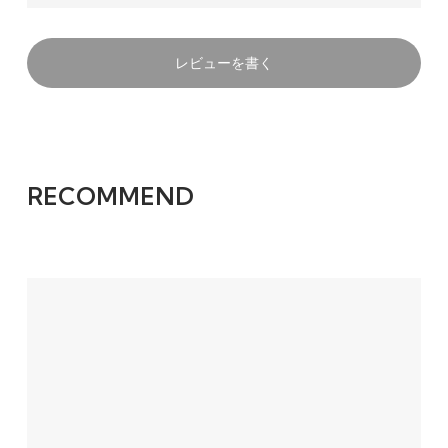
て、ありがとうございました。
ネックレス、とても可愛らしくて、カラフルな
フルーツが白いぬいぐるみに映えますね！
レビューを書く
当店のフルーツパーツがお役に立てたことを大
変嬉しく思っております。
また、不手際によりご返信が非常に…非常に遅
くなりましたこと、心よりお詫び申し上げま
す。
この度はご購入いただきまして誠にありがとう
RECOMMEND
ございました！！！