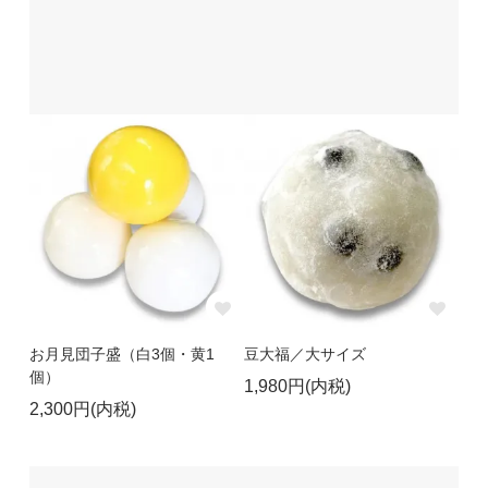
お月見団子盛（白3個・黄1
豆大福／大サイズ
個）
1,980円(内税)
2,300円(内税)