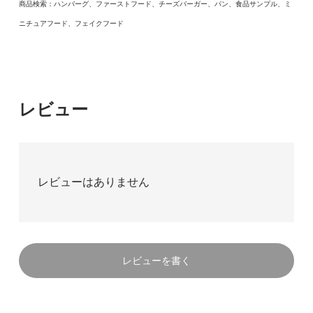
商品検索：ハンバーグ、ファーストフード、チーズバーガー、パン、食品サンプル、ミ
3,600円(内税)
ニチュアフード、フェイクフード
ピアス（キドワイヤー）
3,600円(内税)
レビュー
レビューはありません
レビューを書く