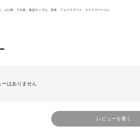
肉、ぶた肉、ブタ肉、食品サンプル、見本、フェイクフード、スライスベーコン
ー
ューはありません
レビューを書く