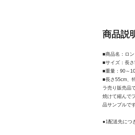
商品説
■商品名：ロ
■サイズ：長さ
■重量：90～10
■長さ55cm
ラ売り販売品
焼けて縮んで
品サンプルで
●1配送先につ