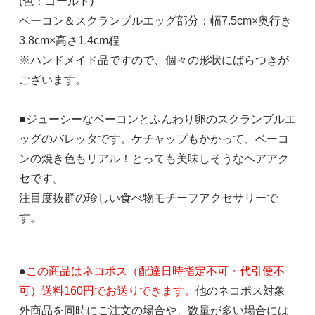
(色：ゴールド)
ベーコン＆スクランブルエッグ部分：幅7.5cm×奥行き
3.8cm×高さ1.4cm程
※ハンドメイド品ですので、個々の形状にばらつきが
ございます。
■ジューシーなベーコンとふんわり卵のスクランブルエ
ッグのバレッタです。ケチャップもかかって、ベーコ
ンの焼き色もリアル！とっても美味しそうなヘアアク
セです。
注目度抜群の珍しい食べ物モチーフアクセサリーで
す。
●
この商品はネコポス（配達日時指定不可・代引便不
可）送料160円でお送りできます。
他のネコポス対象
外商品を同時にご注文の場合や、数量が多い場合には