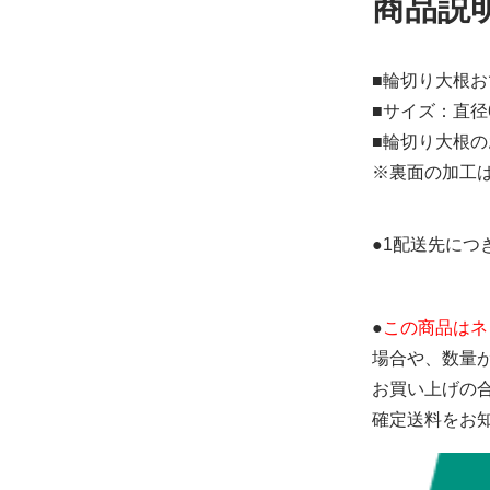
商品説
■輪切り大根お
■サイズ：直径6
■輪切り大根
※裏面の加工
●1配送先につ
●
この商品はネ
場合や、数量
お買い上げの
確定送料をお