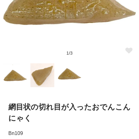
1/3
網目状の切れ目が入ったおでんこん
にゃく
Bn109