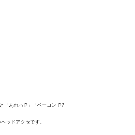
あれっ!?」「ベーコン!!??」
いヘッドアクセです。