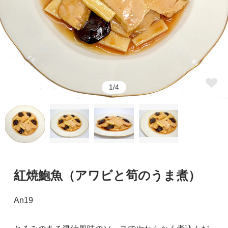
1/4
紅焼鮑魚（アワビと筍のうま煮）
An19