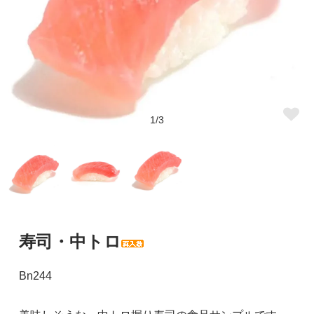
1/3
寿司・中トロ
Bn244