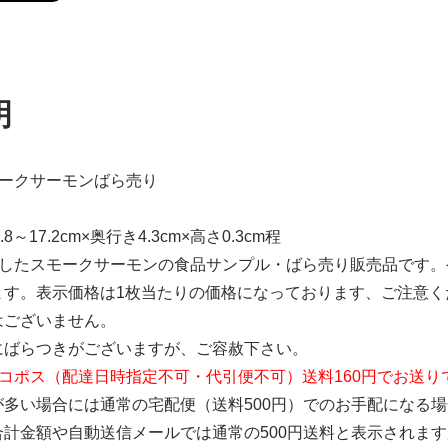
明
モークサーモンばら売り
8～17.2cm×奥行き4.3cm×高さ0.3cm程
スしたスモークサーモンの食品サンプル・ばら売り販売品です
ます。表示価格は1枚当たりの価格になっております、ご注意く
はございません。
にばらつきがございますが、ご容赦下さい。
コポス（配達日時指定不可・代引便不可）送料160円でお送り
が多い場合には通常の宅配便（送料500円）でのお手配になる
合計金額や自動送信メールでは通常の500円送料と表示されま