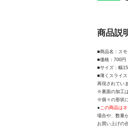
商品説
■商品名：ス
■価格：700円
■サイズ：幅15.
■薄くスライ
再現されてい
※裏面の加工
※個々の形状
●
この商品はネ
場合や、数量
お買い上げの