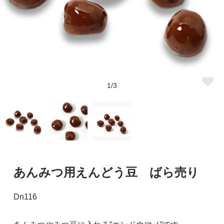
1/3
あんみつ用えんどう豆 ばら売り
Dn116