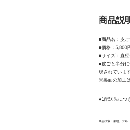
商品説
■商品名：皮
■価格：5,80
■サイズ：直径
■皮ごと半分
現されていま
※裏面の加工
●1配送先につ
商品検索：果物、フル