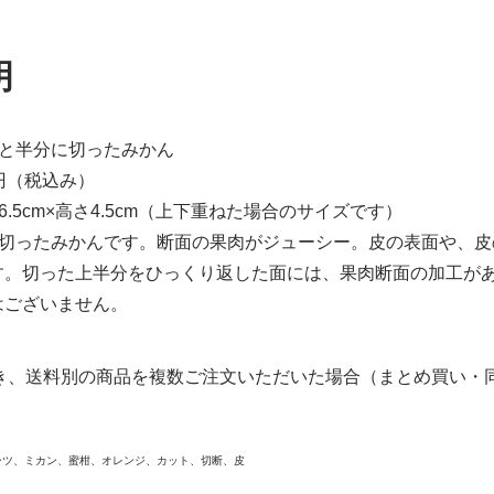
明
ごと半分に切ったみかん
0円（税込み）
6.5cm×高さ4.5cm（上下重ねた場合のサイズです）
に切ったみかんです。断面の果肉がジューシー。皮の表面や、
す。切った上半分をひっくり返した面には、果肉断面の加工が
はございません。
き、送料別の商品を複数ご注文いただいた場合（まとめ買い・同
ーツ、ミカン、蜜柑、オレンジ、カット、切断、皮