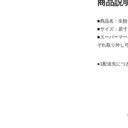
商品説
■商品名：生餃
■サイズ：原寸
■スーパーマ
ぞれ取り外し
●1配送先につ