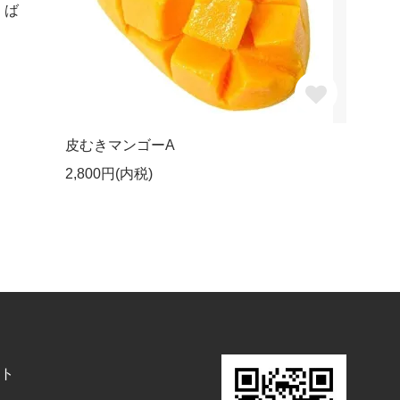
）ば
皮むきマンゴーA
2,800円(内税)
ト