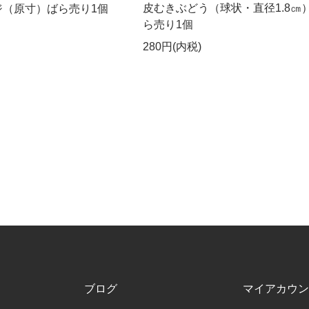
皮むきぶどう（球状・直径1.8㎝
ジ（原寸）ばら売り1個
ら売り1個
280円(内税)
ブログ
マイアカウン