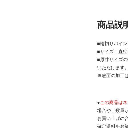
商品説
■輪切りパイン
■サイズ：直径7.
■原寸サイズ
いただけます
※底面の加工
●
この商品はネ
場合や、数量
お買い上げの
確定送料をお