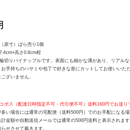
明
（原寸）ばら売り1個
4cm×高さ0.8cm程
の輪切りパイナップルです。表面にも細かな溝があり、リアルな
。お手持ちのハサミや包丁で好きな形にカットしてお使いいた
はございません。
コポス（配達日時指定不可・代引便不可）送料160円でお送り
が多い場合には通常の宅配便（送料500円）でのお手配になる
合計金額や自動送信メールでは通常の500円送料と表示されま
知らせさせて戴きます。