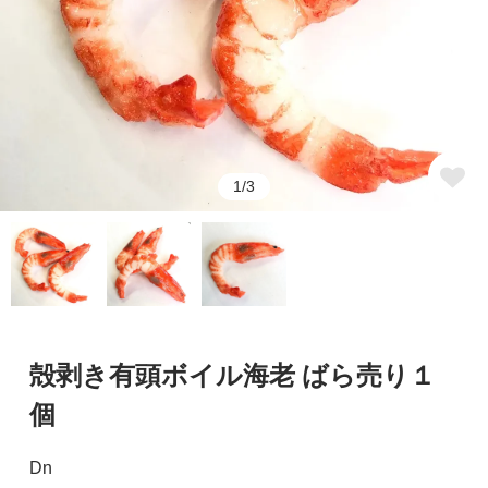
1/3
殻剥き有頭ボイル海老 ばら売り１
個
Dn