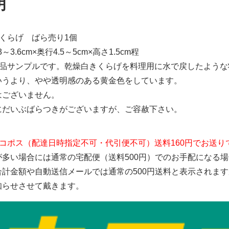
明
くらげ ばら売り1個
～3.6cm×奥行4.5～5cm×高さ1.5cm程
食品サンプルです。乾燥白きくらげを料理用に水で戻したよう
いうより、やや透明感のある黄金色をしています。
はございません。
にだいぶばらつきがございますが、ご容赦下さい。
コポス（配達日時指定不可・代引便不可）送料160円でお送り
が多い場合には通常の宅配便（送料500円）でのお手配になる
合計金額や自動送信メールでは通常の500円送料と表示されま
知らせさせて戴きます。