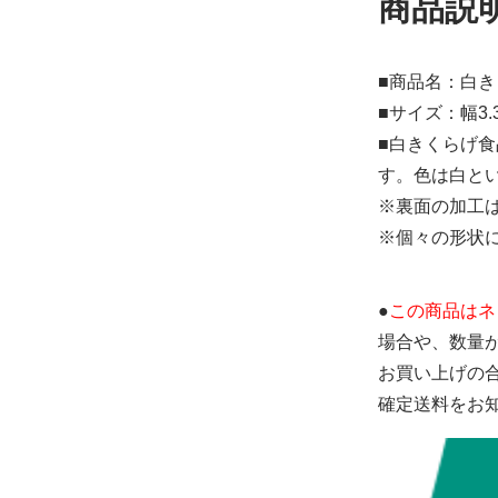
商品説
■商品名：白き
■サイズ：幅3.3
■白きくらげ
す。色は白と
※裏面の加工
※個々の形状
●
この商品はネ
場合や、数量
お買い上げの
確定送料をお