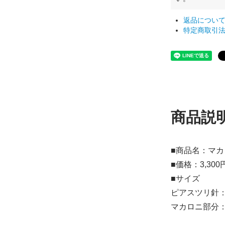
返品につい
特定商取引
商品説
■商品名：マ
■価格：3,30
■サイズ
ピアスツリ針：1.
マカロニ部分：幅