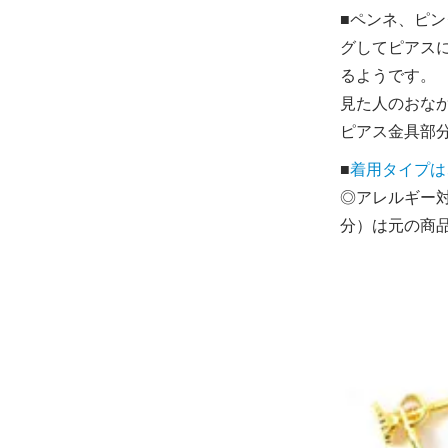
■ペンネ、ピ
グしてピアス
るようです。
見た人のおな
ピアス金具部分
■
着用タイプは
◎アレルギー
分）は元の商