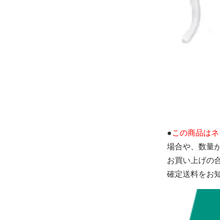
ピアス（チタ
3,300円(内税)
ピアス（キド
3,300円(内税)
●
この商品はネ
場合や、数量
お買い上げの
確定送料をお