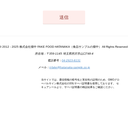
© 2012 - 2025 株式会社畑中 FAKE FOOD HATANAKA（食品サンプルの畑中） All Rights Reserved
所在地：〒359-1145 埼玉県所沢市山口748-4
電話番号：
04-2923-8131
メール：
ii-fake@hatanaka-sample.co.jp
当サイトでは、通信情報の暗号化と実在性の証明のため、GMOグロ
ーバルサイン株式会社のSSLサーバ証明書を使用しております。 セ
キュアシールより、サーバ証明書の検証結果をご確認ください。