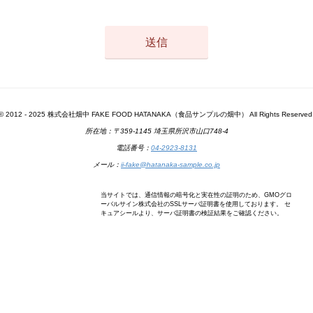
© 2012 - 2025 株式会社畑中 FAKE FOOD HATANAKA（食品サンプルの畑中） All Rights Reserved
所在地：〒359-1145 埼玉県所沢市山口748-4
電話番号：
04-2923-8131
メール：
ii-fake@hatanaka-sample.co.jp
当サイトでは、通信情報の暗号化と実在性の証明のため、GMOグロ
ーバルサイン株式会社のSSLサーバ証明書を使用しております。 セ
キュアシールより、サーバ証明書の検証結果をご確認ください。