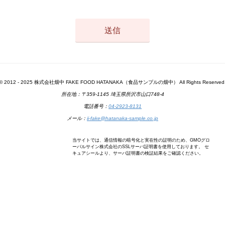
© 2012 - 2025 株式会社畑中 FAKE FOOD HATANAKA（食品サンプルの畑中） All Rights Reserved
所在地：〒359-1145 埼玉県所沢市山口748-4
電話番号：
04-2923-8131
メール：
ii-fake@hatanaka-sample.co.jp
当サイトでは、通信情報の暗号化と実在性の証明のため、GMOグロ
ーバルサイン株式会社のSSLサーバ証明書を使用しております。 セ
キュアシールより、サーバ証明書の検証結果をご確認ください。