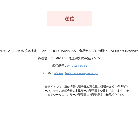
© 2012 - 2025 株式会社畑中 FAKE FOOD HATANAKA（食品サンプルの畑中） All Rights Reserved
所在地：〒359-1145 埼玉県所沢市山口748-4
電話番号：
04-2923-8131
メール：
ii-fake@hatanaka-sample.co.jp
当サイトでは、通信情報の暗号化と実在性の証明のため、GMOグロ
ーバルサイン株式会社のSSLサーバ証明書を使用しております。 セ
キュアシールより、サーバ証明書の検証結果をご確認ください。