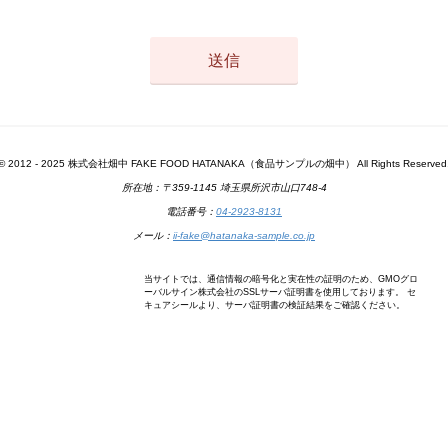
© 2012 - 2025 株式会社畑中 FAKE FOOD HATANAKA（食品サンプルの畑中） All Rights Reserved
所在地：〒359-1145 埼玉県所沢市山口748-4
電話番号：
04-2923-8131
メール：
ii-fake@hatanaka-sample.co.jp
当サイトでは、通信情報の暗号化と実在性の証明のため、GMOグロ
ーバルサイン株式会社のSSLサーバ証明書を使用しております。 セ
キュアシールより、サーバ証明書の検証結果をご確認ください。