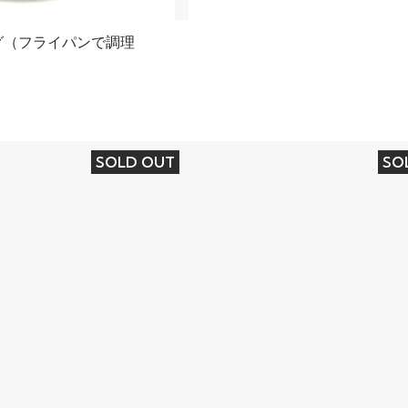
グ（フライパンで調理
SOLD OUT
SO