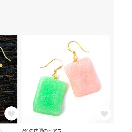
）
2色の求肥のピアス