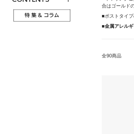
合はゴールド
■ポストタイ
■金属アレル
全90商品