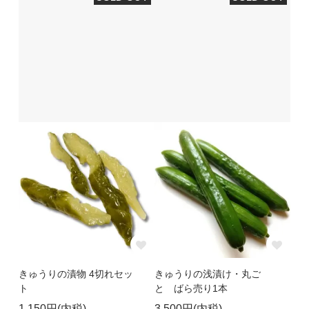
きゅうりの漬物 4切れセッ
きゅうりの浅漬け・丸ご
ト
と ばら売り1本
1,150円(内税)
3,500円(内税)